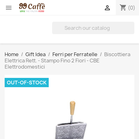
shopping_cart


(0)
Home
Gift Idea
Ferri per Ferratelle
Biscottiera
Elettrica Rett. - Stampo Fino 2 Fiori - CBE
Elettrodomestici
OUT-OF-STOCK