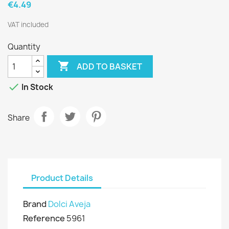
€4.49
VAT included
Quantity

ADD TO BASKET

In Stock
Share
Product Details
Brand
Dolci Aveja
Reference
5961