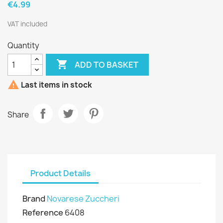
€4.99
VAT included
Quantity

ADD TO BASKET

Last items in stock
Share
Product Details
Brand
Novarese Zuccheri
Reference
6408