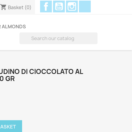
Facebook
YouTube
Instagram
Discord
shopping_cart
Basket
(0)
R ALMONDS

UDINO DI CIOCCOLATO AL
0 GR
BASKET