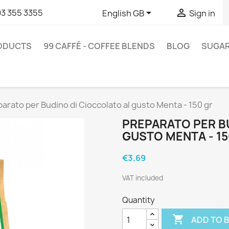


93 355 3355
English GB
Sign in
RODUCTS
99 CAFFÉ - COFFEE BLENDS
BLOG
SUGA
arato per Budino di Cioccolato al gusto Menta - 150 gr
PREPARATO PER B
GUSTO MENTA - 15
€3.69
VAT included
Quantity

ADD TO 