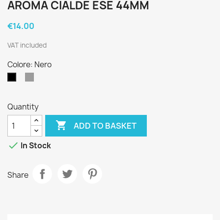
AROMA CIALDE ESE 44MM
€14.00
VAT included
Colore: Nero
Grigio
Nero
Quantity

ADD TO BASKET

In Stock
Share