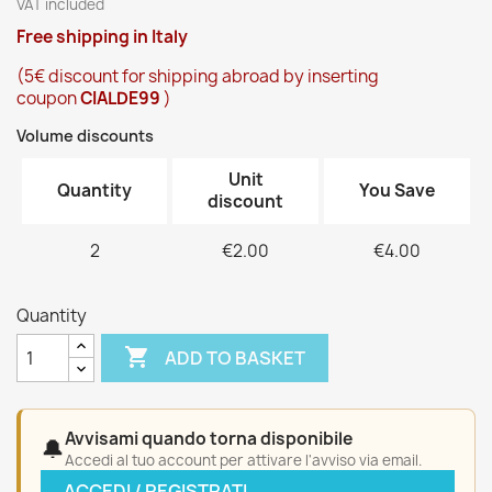
VAT included
Free shipping in Italy
(5€ discount for shipping abroad by inserting
coupon
CIALDE99
)
Volume discounts
Unit
Quantity
You Save
discount
2
€2.00
€4.00
Quantity

ADD TO BASKET
Avvisami quando torna disponibile
🔔
Accedi al tuo account per attivare l'avviso via email.
ACCEDI / REGISTRATI